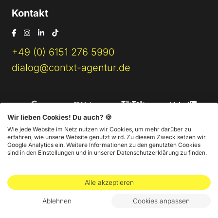
Kontakt
+49 (0) 6151 276 5990
dialog@contxt-agentur.de
Wir lieben Cookies! Du auch? 🍪
Wie jede Website im Netz nutzen wir Cookies, um mehr darüber zu
erfahren, wie unsere Website genutzt wird. Zu diesem Zweck setzen wir
Google Analytics ein. Weitere Informationen zu den genutzten Cookies
sind in den Einstellungen und in unserer Datenschutzerklärung zu finden.
Impressum
AGB
Datenschutz
Alle akzeptieren
@ 2026 CONTXT Online-Marketing GmbH
Ablehnen
Cookies anpassen