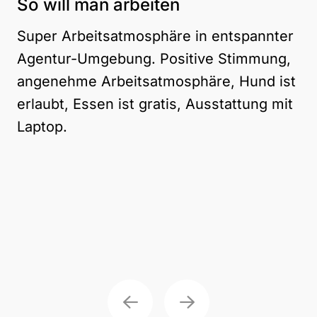
So will man arbeiten
Me
Super Arbeitsatmosphäre in entspannter
Bi
Agentur-Umgebung. Positive Stimmung,
Sa
angenehme Arbeitsatmosphäre, Hund ist
sc
erlaubt, Essen ist gratis, Ausstattung mit
sc
Laptop.
ko