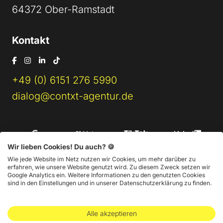
64372 Ober-Ramstadt
Kontakt
+49 (0) 6151 276 5990
dialog@contxt-agentur.de
Wir lieben Cookies! Du auch? 🍪
Wie jede Website im Netz nutzen wir Cookies, um mehr darüber zu
erfahren, wie unsere Website genutzt wird. Zu diesem Zweck setzen wir
Google Analytics ein. Weitere Informationen zu den genutzten Cookies
sind in den Einstellungen und in unserer Datenschutzerklärung zu finden.
Impressum
AGB
Datenschutz
Alle akzeptieren
@ 2026 CONTXT Online-Marketing GmbH