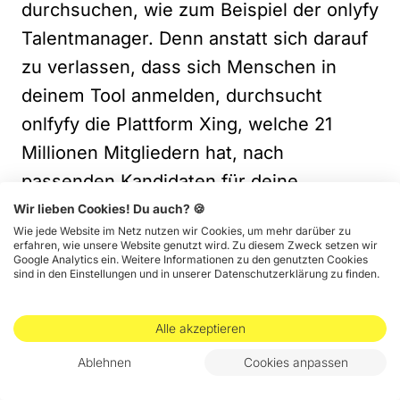
durchsuchen, wie zum Beispiel der onlyfy
Talentmanager. Denn anstatt sich darauf
zu verlassen, dass sich Menschen in
deinem Tool anmelden, durchsucht
onlfyfy die Plattform Xing, welche 21
Millionen Mitgliedern hat, nach
passenden Kandidaten für deine
Stellenausschreibung. So kannst du mit
Wir lieben Cookies! Du auch? 🍪
Wie jede Website im Netz nutzen wir Cookies, um mehr darüber zu
Hilfe von onlyfy und durch den Einsatz
erfahren, wie unsere Website genutzt wird. Zu diesem Zweck setzen wir
Google Analytics ein. Weitere Informationen zu den genutzten Cookies
von Keywords und verschiedenen Filtern
sind in den Einstellungen und in unserer Datenschutzerklärung zu finden.
Xing direkt nach bestimmten Rollen
durchsuchen. Ebenso generiert dir das
Alle akzeptieren
Tool Textvorlagen, mit denen du bei
Ablehnen
Cookies anpassen
deinen Wunschkandidaten punkten