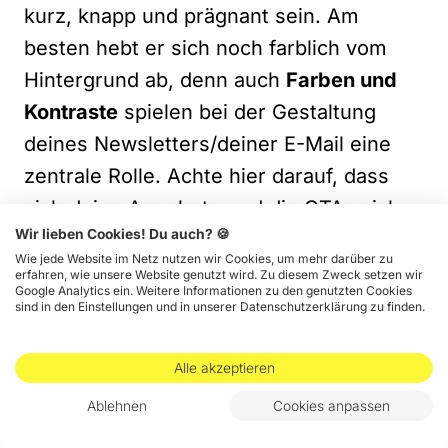
kurz, knapp und prägnant sein. Am
besten hebt er sich noch farblich vom
Hintergrund ab, denn auch
Farben und
Kontraste
spielen bei der Gestaltung
deines Newsletters/deiner E-Mail eine
zentrale Rolle. Achte hier darauf, dass
sich deine Angebote und die CTAs sich
Wir lieben Cookies! Du auch? 🍪
farblich vom Rest des Newsletters
Wie jede Website im Netz nutzen wir Cookies, um mehr darüber zu
unterscheiden. Überstrapaziere dein
erfahren, wie unsere Website genutzt wird. Zu diesem Zweck setzen wir
Google Analytics ein. Weitere Informationen zu den genutzten Cookies
Design aber nicht mit unendlich vielen
sind in den Einstellungen und in unserer Datenschutzerklärung zu finden.
Kontrastelementen, sondern fokussiere
die Aufmerksamkeit auf einige, sorgfältig
Alle akzeptieren
ausgewählte Elemente. Um zu testen, ob
Ablehnen
Cookies anpassen
du die Aufmerksamkeit deiner Leser auf