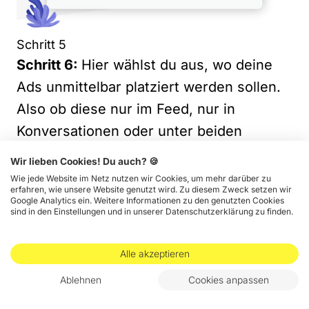
Schritt 5
Schritt 6:
Hier wählst du aus, wo deine
Ads unmittelbar platziert werden sollen.
Also ob diese nur im Feed, nur in
Konversationen oder unter beiden
Optionen erscheinen. Unter “Delivery”
Wir lieben Cookies! Du auch? 🍪
legst du jetzt einfach nur noch dein
Wie jede Website im Netz nutzen wir Cookies, um mehr darüber zu
erfahren, wie unsere Website genutzt wird. Zu diesem Zweck setzen wir
Budget und Gebot fest und klickst wie
Google Analytics ein. Weitere Informationen zu den genutzten Cookies
sind in den Einstellungen und in unserer Datenschutzerklärung zu finden.
gewohnt unten rechts auf “Continue”.
Alle akzeptieren
Ablehnen
Cookies anpassen