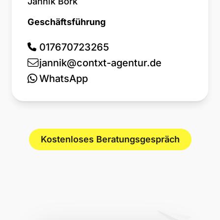
Jannik Bork
Geschäftsführung
017670723265
jannik@contxt-agentur.de
WhatsApp
Kostenloses Beratungsgespräch