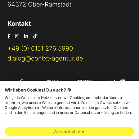
64372 Ober-Ramstadt
Kontakt
+49 (0) 6151 276 5990
dialog@contxt-agentur.de
Wir lieben Cookies! Du auch? 🍪
Wie jede Website im Netz nutzen wir Cookies, um mehr darüber zu
erfahren, wie unsere Website genutzt wird. Zu diesem Zweck setzen wir
Google Analytics ein. Weitere Informationen zu den genutzten Cookies
sind in den Einstellungen und in unserer Datenschutzerklärung zu finden.
Impressum
AGB
Datenschutz
Alle akzeptieren
@ 2026 CONTXT Online-Marketing GmbH