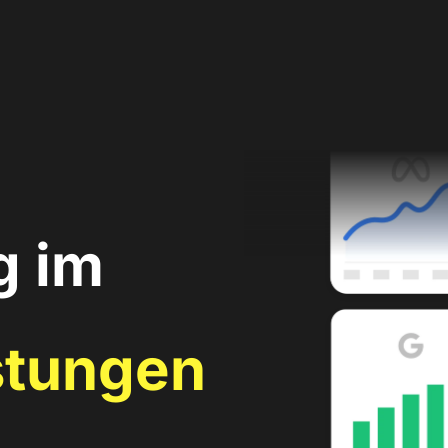
g im
stungen