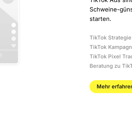
TikTok Ads sin
Schweine-günst
starten.
TikTok Strateg
TikTok Kampag
TikTok Pixel Tr
Beratung zu Ti
Mehr erfahre