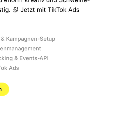
d enorm kreativ und Schweine-
ig. 🐷 Jetzt mit TikTok Ads
ie & Kampagnen-Setup
nenmanagement
acking & Events-API
kTok Ads
n