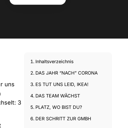
Inhaltsverzeichnis
DAS JAHR “NACH” CORONA
ür uns
ES TUT UNS LEID, IKEA!
h
DAS TEAM WÄCHST
hselt: 3
PLATZ, WO BIST DU?
DER SCHRITT ZUR GMBH
t