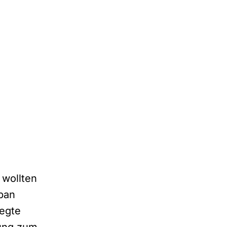
 wollten
pan
iegte