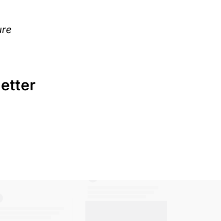
ure
etter