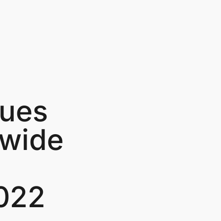
eues
dwide
022