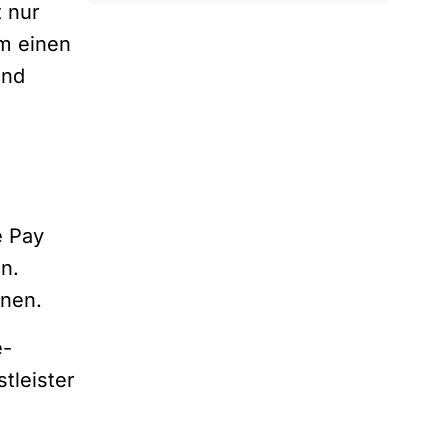
t nur
um einen
und
e Pay
n.
nnen.
e-
tleister