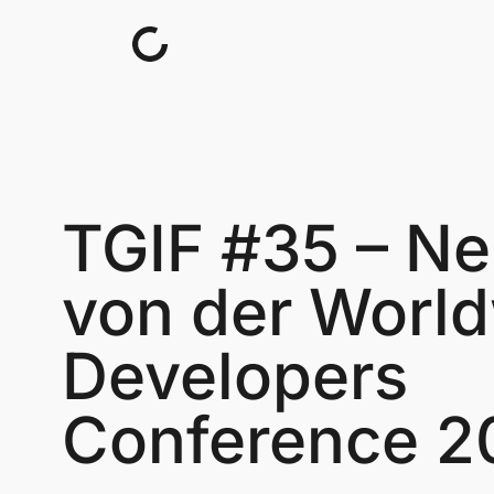
Skip to content
TGIF #35 – N
von der Worl
Developers
Conference 2