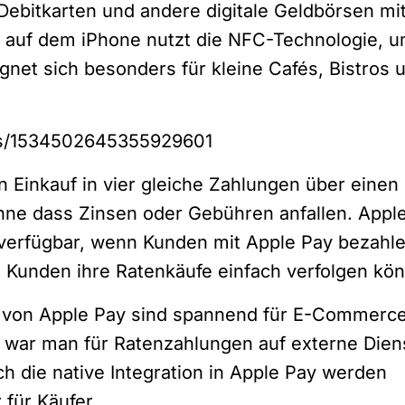
Debitkarten und andere digitale Geldbörsen mi
y auf dem iPhone nutzt die NFC-Technologie, 
ignet sich besonders für kleine Cafés, Bistros 
tus/1534502645355929601
 Einkauf in vier gleiche Zahlungen über einen
hne dass Zinsen oder Gebühren anfallen. Appl
e verfügbar, wenn Kunden mit Apple Pay bezahle
s Kunden ihre Ratenkäufe einfach verfolgen kö
n von Apple Pay sind spannend für E-Commerc
war man für Ratenzahlungen auf externe Diens
h die native Integration in Apple Pay werden
 für Käufer.