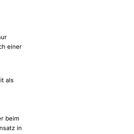
nur
ch einer
t als
er beim
nsatz in