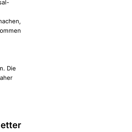
sal-
 machen,
n kommen
m. Die
daher
etter