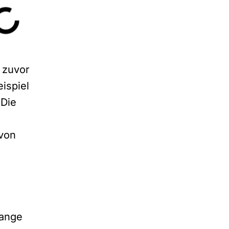
s zuvor
ispiel
 Die
avon
hange