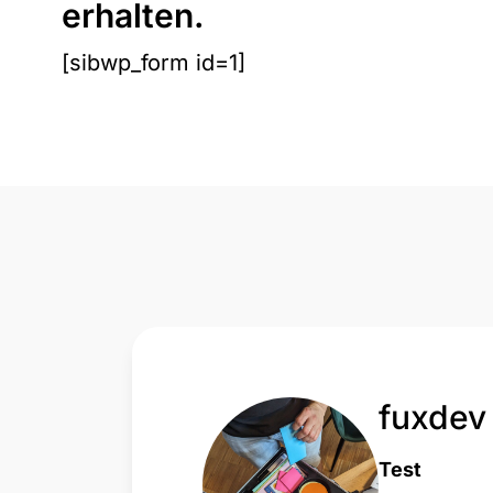
erhalten.
[sibwp_form id=1]
fuxdev
Test