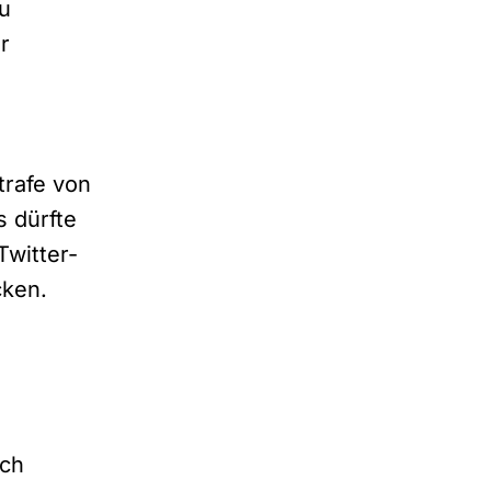
u
r
trafe von
s dürfte
Twitter-
cken.
rch