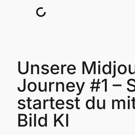
Skip to content
​​​​Unsere Midj
Journey #1 – 
startest du mi
Bild KI