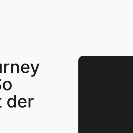
ourney
So
t der