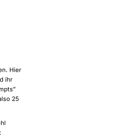
n. Hier
d ihr
ompts”
also 25
hl
: