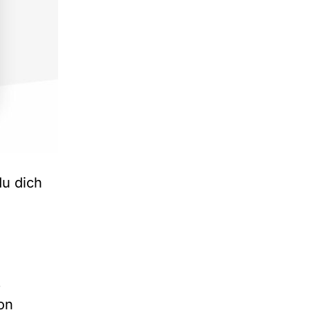
du dich
.
on