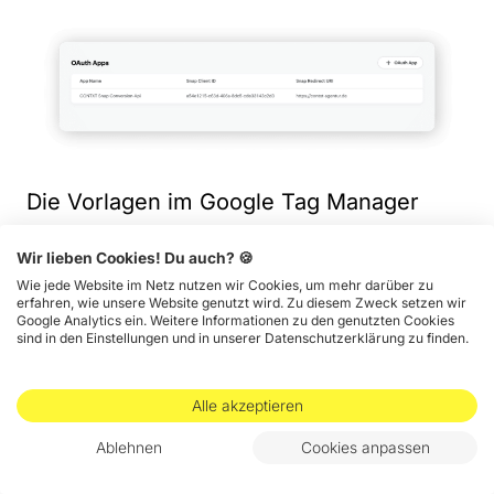
Die Vorlagen im Google Tag Manager
funktionieren beinahe genauso wie bei
Wir lieben Cookies! Du auch? 🍪
der Facebook Conversions API. Der
Wie jede Website im Netz nutzen wir Cookies, um mehr darüber zu
erfahren, wie unsere Website genutzt wird. Zu diesem Zweck setzen wir
wichtigste Unterschied ist, dass Snap im
Google Analytics ein. Weitere Informationen zu den genutzten Cookies
sind in den Einstellungen und in unserer Datenschutzerklärung zu finden.
Gegensatz zu Meta keine Live-Ansicht
deiner Server-Events zur Verfügung
Alle akzeptieren
stellt. Zum Testen deiner Events musst
du diese also manuell auslösen und 1-2
Ablehnen
Cookies anpassen
Stunden warten, bis sie im Snapchat Ads