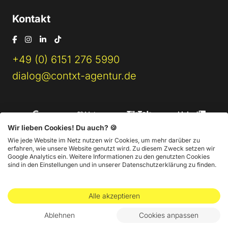
Kontakt
+49 (0) 6151 276 5990
dialog@contxt-agentur.de
Wir lieben Cookies! Du auch? 🍪
Wie jede Website im Netz nutzen wir Cookies, um mehr darüber zu
erfahren, wie unsere Website genutzt wird. Zu diesem Zweck setzen wir
Google Analytics ein. Weitere Informationen zu den genutzten Cookies
sind in den Einstellungen und in unserer Datenschutzerklärung zu finden.
Impressum
AGB
Datenschutz
Alle akzeptieren
@ 2026 CONTXT Online-Marketing GmbH
Ablehnen
Cookies anpassen